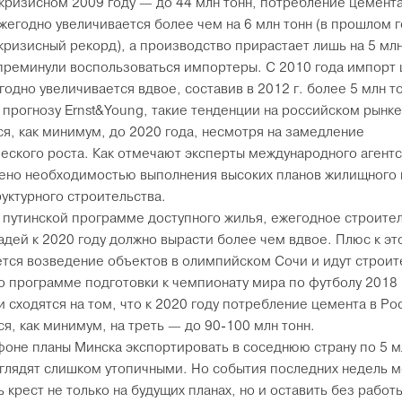
 кризисном 2009 году — до 44 млн тонн, потребление цемента
жегодно увеличивается более чем на 6 млн тонн (в прошлом г
кризисный рекорд), а производство прирастает лишь на 5 млн
преминули воспользоваться импортеры. С 2010 года импорт
годно увеличивается вдвое, составив в 2012 г. более 5 млн т
 прогнозу Ernst&Young, такие тенденции на российском рынке
ся, как минимум, до 2020 года, несмотря на замедление
еского роста. Как отмечают эксперты международного агентс
ено необходимостью выполнения высоких планов жилищного 
уктурного строительства.
 путинской программе доступного жилья, ежегодное строите
дей к 2020 году должно вырасти более чем вдвое. Плюс к эт
тся возведение объектов в олимпийском Сочи и идут строи
о программе подготовки к чемпионату мира по футболу 2018 
и сходятся на том, что к 2020 году потребление цемента в Ро
ся, как минимум, на треть — до 90-100 млн тонн.
фоне планы Минска экспортировать в соседнюю страну по 5 м
ыглядят слишком утопичными. Но события последних недель м
 крест не только на будущих планах, но и оставить без работ