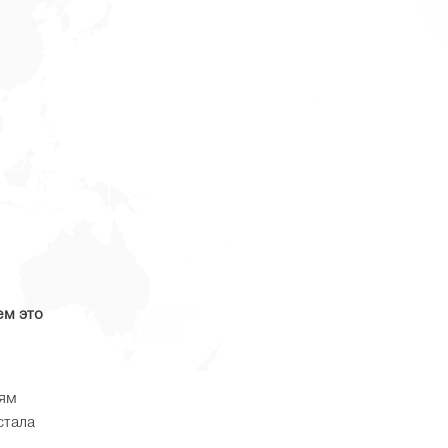
ем это
тям
стала