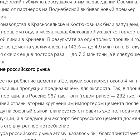
идорский публично возмущался этим на заседании Совмина.
цию от партнеров из Поднебесной выбивал новый премьер
ич.
оизводства в Красносельске и Костюковичах были запущены,
в прошлом году, а месяц назад Александр Лукашенко торжеств
вой линии в Кричеве. В результате за один только прошлый го
ство цемента увеличилось на 143% — до 4,9 млн тонн. В тек
я скачок еще в полтора раза — до 7,3 млн тонн, а в следующ
нн.
ие российского рынка
ее потребление цемента в Беларуси составляет около 4 млн т
излишки продукции предназначены для экспорта. Так, в прош
 поставила в Россию 967 тыс. тонн (годом ранее — 282 тыс. то
дней страны вторым крупнейшим импортером цемента после 
оду на союзный рынок планируется отправить уже полтора ми
дукции, а в следующем экспорт белорусского цемента должен
ь его внутреннее потребление.
ура российского рынка этому, казалось бы, благоприятствует