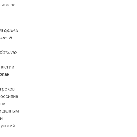
лись не
а один и
сии. В
боты по
оллегии
рлан
игроков
россияне
нну
о данным
ли
русский