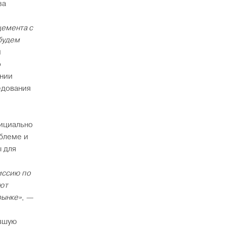
за
цемента с
будем
л
о
ании
едования
фициально
блеме и
 для
иссию по
ют
рынке»
, —
увшую