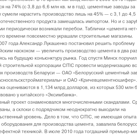
я на 74% (с 3,8 до 6,6 млн кв. м в год), цементные заводы за
у сумели нарастить производство лишь на 45% — с 3,1 до 4,5 
 отечественного продукта замещалась импортом. Но и с зар
ми периодически возникали перебои. Таблички «цемента нет
го времени повсеместно украшали строительные магазины.
007 года Александр Лукашенко постановил решить проблему
йским наскоком — увеличить производство цемента в два раз
ясь на будущую конъюнктуру рынка. Год спустя Минск поручил
й строительной корпорации CITIC провести модернизацию вс
х производств Беларуси — ОАО «Белорусский цементный за
сносельскстройматериалы» и ОАО «Кричевцементношифер».
ка оцениваются в 1,134 млрд долларов, из которых 530 млн 
вовано у китайского «Эксимбанка».
ный проект ознаменовался многочисленными скандалами. С
ваны, а склоки с подрядчиком неоднократно выходили на
ьственный уровень. Дело в том, что CITIC, не имеющая опыта
 оборудования для производства цемента, завалила белорус
ефектной техникой. В июле 2010 года тогдашний премьер-м