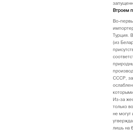
запущенн
Втроем п
Во-первы
импортер
Турция. 
(из Бела
присутств
соответс
природны
производ
СССР, за
ослаблен
которыми
Из-за же
только в
не могут
утвержда
лишь на 