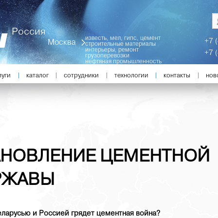
Россия
известь, мел, гипс, цемент
+7 
Москва
строительные материалы
интерьеры, ремонт
+7 
грузоперевозки
нефтяная промышленность
луги
каталог
сотрудники
технологии
контакты
нов
одержимому
ному содержимому
АНОВЛЕНИЕ ЦЕМЕНТНОЙ
РЖАВЫ
ларусью и Россией грядет цементная война?