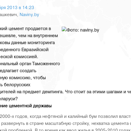
бря 2013 в 14:23
ашкевич,
Naviny.by
кий цемент продается в
ешевле, чем на внутреннем
аковы данные мониторинга
веденного Евразийской
еской комиссией.
нальный орган Таможенного
едлагает создать
ную комиссию, чтобы
ь белорусских
ителей на предмет демпинга. Что стоит за этими шагами и ч
еларуси?
ние цементной державы
 2000-х годов, когда нефтяной и калийный бум позволил влас
 развернуть в стране масштабную стройку, нехватка цемента 
кой проблемой. В то время как ввод жилья в 2005-2010 годах