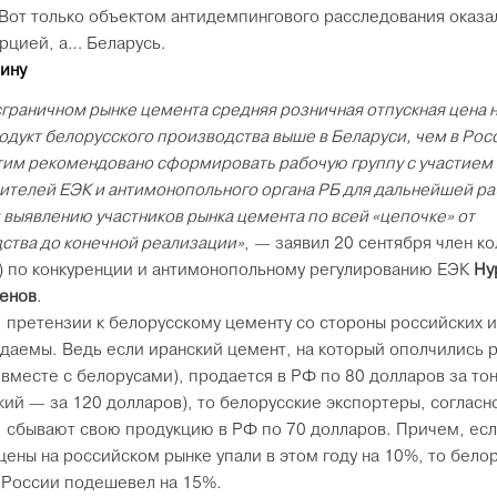
 Вот только объектом антидемпингового расследования оказа
урцией, а… Беларусь.
пину
сграничном рынке цемента средняя розничная отпускная цена н
родукт белорусского производства выше в Беларуси, чем в Рос
этим рекомендовано сформировать рабочую группу с участием
ителей ЕЭК и антимонопольного органа РБ для дальнейшей ра
и выявлению участников рынка цемента по всей «цепочке» от
ства до конечной реализации»
, — заявил 20 сентября член к
) по конкуренции и антимонопольному регулированию ЕЭК
Ну
енов
.
 претензии к белорусскому цементу со стороны российских 
даемы. Ведь если иранский цемент, на который ополчились 
 (вместе с белорусами), продается в РФ по 80 долларов за то
кий — за 120 долларов), то белорусские экспортеры, согласн
, сбывают свою продукцию в РФ по 70 долларов. Причем, ес
цены на российском рынке упали в этом году на 10%, то бело
 России подешевел на 15%.