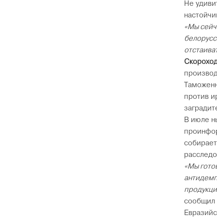
Не удиви
настойчи
«Мы сейч
белорусс
отстаива
Скорохо
производ
Таможенн
против и
заградит
В июле н
проинфор
собирает
расследо
«Мы гото
антидемп
продукци
сообщил 
Евразийс