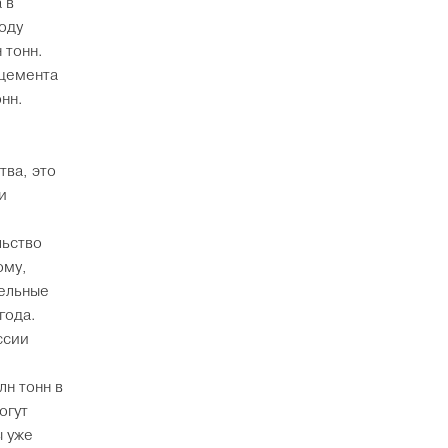
 в
оду
 тонн.
 цемента
онн.
тва, это
и
льство
ому,
тельные
года.
ссии
лн тонн в
огут
ы уже