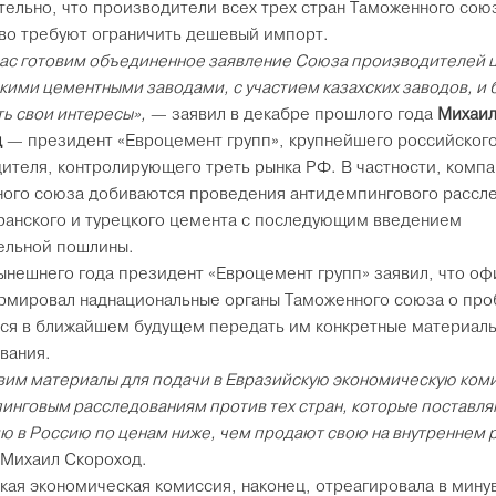
тельно, что производители всех трех стран Таможенного сою
во требуют ограничить дешевый импорт.
ас готовим объединенное заявление Союза производителей 
кими цементными заводами, с участием казахских заводов, и 
ть свои интересы»,
— заявил в декабре прошлого года
Михаи
д
— президент «Евроцемент групп», крупнейшего российског
ителя, контролирующего треть рынка РФ. В частности, комп
ого союза добиваются проведения антидемпингового рассл
ранского и турецкого цемента с последующим введением
ельной пошлины.
ынешнего года президент «Евроцемент групп» заявил, что о
мировал наднациональные органы Таможенного союза о про
ся в ближайшем будущем передать им конкретные материалы
вания.
вим материалы для подачи в Евразийскую экономическую ком
инговым расследованиям против тех стран, которые поставля
ю в Россию по ценам ниже, чем продают свою на внутреннем 
Михаил Скороход.
кая экономическая комиссия, наконец, отреагировала в мин