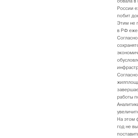
обвала в
России е
побит до
Этим не 
в РФ еже
Согласно
сохранят
экономич
обусловл
инфрастр
Согласно
жилплоща
завершае
работы п
Аналитик
увеличит
На этом 
год не в
поставить