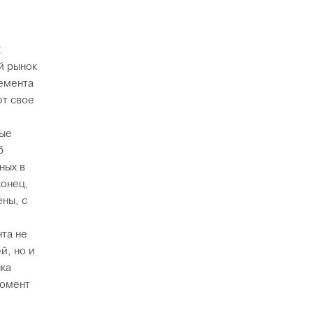
х
й рынок
цемента
ют свое
ные
б
ных в
конец,
ны, с
та не
й, но и
ка
момент