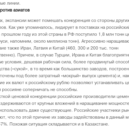
ые линии.
ротив азиатов
х, экспансии может помешать конкуренция со стороны други
ов. Как уже упоминалось, лидирует в поставках на российски
В прошлом году из этой страны в РФ поступило 1,8 млн тонн 
руси, напомним, около миллиона тонн). Агрессивно наращива
ие также Иран, Латвия и Китай (460, 300 и 200 тыс. тонн
твенно). Причем, в случае Турции, Ирана и Китая благоприят
е условия, дешевая рабочая сила, более продвинутый спосо
ства («сухой», в то время как большинство заводов, построен
точены под более затратный «мокрый» выпуск цемента) и, на
ие их валют к российскому рублю позволяют устанавливать це
 россияне соперничать не способны.
сткой ценовой конкуренции российские производители цемен
оздерживаются от крупных вложений в наращивание мощносте
 использовать даже существующие. Российские участники рын
ют, что по этой причине их заводы задействованы в данный 
67%. Похожая ситуация складывается и в Казахстане.