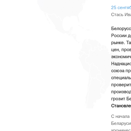
25 сентя
Стась Ив
Белорусс
России д
рынке. Т
цен, про
экономич
Наднацио
союза пр
специаль
проверит
производ
грозит Б
Становле
С начала
Беларуси
хроничес