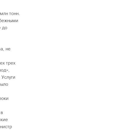
млн тонн.
убежными
» до
а, не
ех трех
вод»,
 Услуги
было
роки
 в
ские
инистр