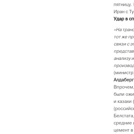
пятницу.
Иран с Т
Удар в с
«На тран
тот же п
связи с 
представ
анализу 
производ
(министр
Алдаберг
Впрочем,
были ожи
и казахи
(российс
Белстата
средние 
цемент в