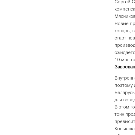
Сергей С
компенса
Мясников
Новые пр
концов, 
старт но
производ
ожидаетс
10 млн то
Завоеван
Внутренн
поэтому 
Беларусь
для сосе
В этом г
тонн про
превысит
Конъюнкт