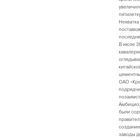
увеличилс
пятилетк
Нехватка
поставка
последне
В июле 2
кавалери
оглядыва
китайско
цементны
ОАО «Кра
подрядчи
позаимст
Амбициоз
были сор
правител
создании
заводы д