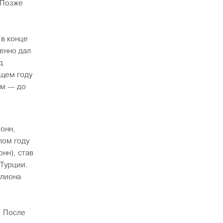
 Позже
 в конце
енно дал
д
ущем году
ем — до
онн,
лом году
нн), став
Турции.
ллиона
. После