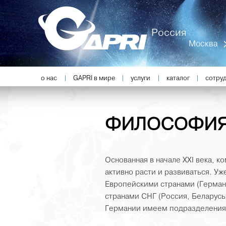
Россия
Москва
Главное меню
о нас
GAPRI в мире
услуги
каталог
сотру
Перейти к основному содержимому
Перейти к дополнительному содержимому
ФИЛОСОФИ
Основанная в начале ХХI века, к
активно расти и развиваться. У
Европейскими странами (Германи
странами СНГ (Россия, Беларусь,
Германии имеем подразделения